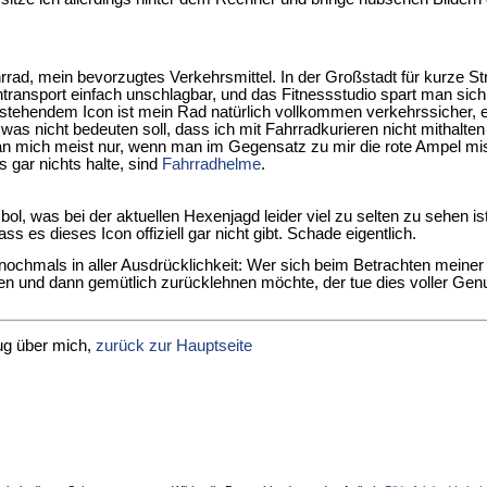
rad, mein bevorzugtes Verkehrsmittel. In der Großstadt für kurze S
transport einfach unschlagbar, und das Fitnessstudio spart man sic
 stehendem Icon ist mein Rad natürlich vollkommen verkehrssicher,
, was nicht bedeuten soll, dass ich mit Fahrradkurieren nicht mithalt
n mich meist nur, wenn man im Gegensatz zu mir die rote Ampel mi
gs gar nichts halte, sind
Fahrradhelme
.
ol, was bei der aktuellen Hexenjagd leider viel zu selten zu sehen ist.
ass es dieses Icon offiziell gar nicht gibt. Schade eigentlich.
ochmals in aller Ausdrücklichkeit: Wer sich beim Betrachten meine
en und dann gemütlich zurücklehnen möchte, der tue dies voller Ge
ug über mich,
zurück zur Hauptseite