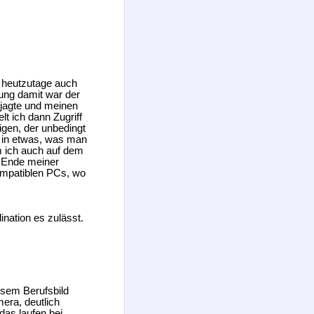
, heutzutage auch
ng damit war der
 jagte und meinen
lt ich dann Zugriff
igen, der unbedingt
eg in etwas, was man
 ich auch auf dem
 Ende meiner
ompatiblen PCs, wo
nation es zulässt.
esem Berufsbild
era, deutlich
das laufen bei.