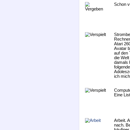
Schon ve
Strombe
Rechner
Atari 26
Avatar b
auf den 
die Welt
damals 
folgend
Adolesz
ich mich
Compute
Eine Lis
Arbeit. 
nach. B
häufiger