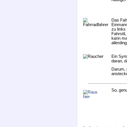
Das Fahr
Einmann
zu links
Fahrstil
kann ma
allerdin
Ein Symb
daran, d
Darum, n
ansteck
So, gen