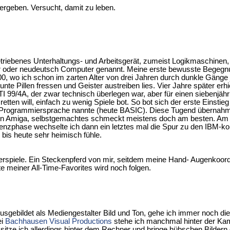
rgeben. Versucht, damit zu leben.
triebenes Unterhaltungs- und Arbeitsgerät, zumeist Logikmaschinen
 oder neudeutsch Computer genannt. Meine erste bewusste Begegnu
00, wo ich schon im zarten Alter von drei Jahren durch dunkle Gänge
unte Pillen fressen und Geister austreiben lies. Vier Jahre später erhie
TI 99/4A, der zwar technisch überlegen war, aber für einen siebenjähr
 retten will, einfach zu wenig Spiele bot. So bot sich der erste Einsti
Programmiersprache nannte (heute BASIC). Diese Tugend übernahm
en Amiga, selbstgemachtes schmeckt meistens doch am besten. Am
enzphase wechselte ich dann ein letztes mal die Spur zu den IBM-k
 bis heute sehr heimisch fühle.
rspiele. Ein Steckenpferd von mir, seitdem meine Hand- Augenkoordi
te meiner All-Time-Favorites wird noch folgen.
Ausgebildet als Mediengestalter Bild und Ton, gehe ich immer noch di
ei
Bachhausen Visual Productions
stehe ich manchmal hinter der Kam
 sitze ich allerdings hinter dem Rechner und bringe hübschen Bildern 